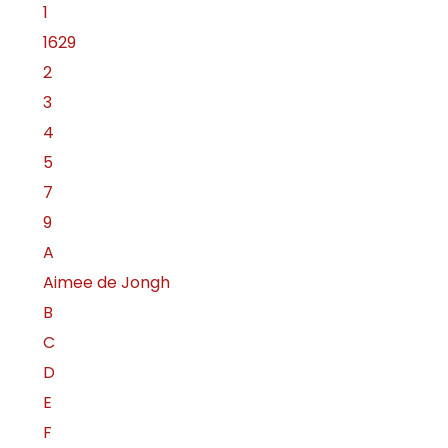
1
1629
2
3
4
5
7
9
A
Aimee de Jongh
B
C
D
E
F