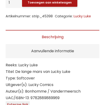
Lucky
Toevoegen aan winkelwagen
Luke:
SP.
Artikelnummer:
strip_45398
Categorie:
Lucky Luke
De
lange
mars
Beschrijving
van
Lucky
Aanvullende informatie
Luke
aantal
Reeks: Lucky Luke
Titel: De lange mars van Lucky Luke
Type: Softcover
Uitgever(s): Lucky Comics
Auteur(s): Bonhomme / Vandermeersch
UAC/ISBN-13: 9782889889969
Externe link