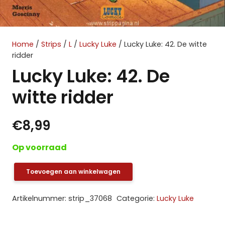
Home
/
Strips
/
L
/
Lucky Luke
/ Lucky Luke: 42. De witte
ridder
Lucky Luke: 42. De
witte ridder
€
8,99
Op voorraad
Toevoegen aan winkelwagen
Lucky
Luke:
Artikelnummer:
strip_37068
Categorie:
Lucky Luke
42.
De