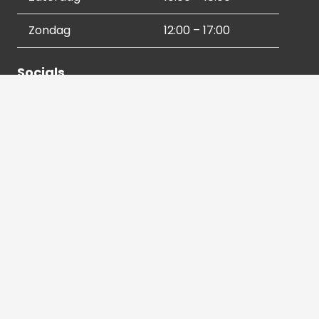
Zondag
12:00 – 17:00
Socials
Contactgegevens
036 540 2672
info@hetbeeldverhaal.nl
Schutterstraat 16,
1315 VJ Almere-Stad