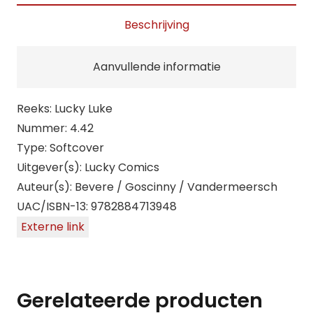
witte
Beschrijving
ridder
aantal
Aanvullende informatie
Reeks: Lucky Luke
Nummer: 4.42
Type: Softcover
Uitgever(s): Lucky Comics
Auteur(s): Bevere / Goscinny / Vandermeersch
UAC/ISBN-13: 9782884713948
Externe link
Gerelateerde producten