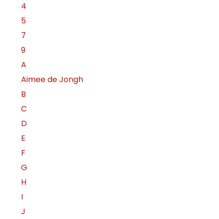
4
5
7
9
A
Aimee de Jongh
B
C
D
E
F
G
H
I
J