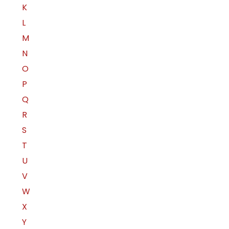
K
L
M
N
O
P
Q
R
S
T
U
V
W
X
Y