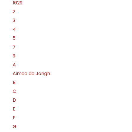
1629
2
3
4
5
7
9
A
Aimee de Jongh
B
C
D
E
F
G