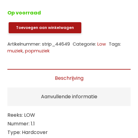
Op voorraad
Toevoegen aan winkelwagen
Low
–
Artikelnummer:
strip_44649
Categorie:
Low
Tags:
David
muziek
,
popmuziek
Bowie’s
Berlijnse
jaren
Beschrijving
(HC)
aantal
Aanvullende informatie
Reeks: LOW
Nummer: 1.1
Type: Hardcover