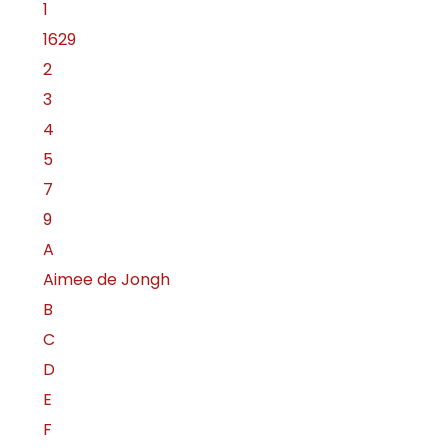
1
1629
2
3
4
5
7
9
A
Aimee de Jongh
B
C
D
E
F