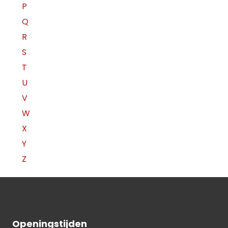
P
Q
R
S
T
U
V
W
X
Y
Z
Openingstijden