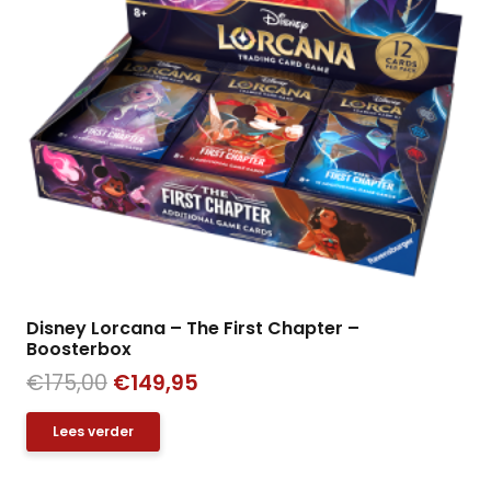
Disney Lorcana – The First Chapter –
Boosterbox
Oorspronkelijke
Huidige
€
175,00
€
149,95
prijs
prijs
Lees verder
was:
is:
€175,00.
€149,95.