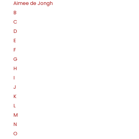
Aimee de Jongh
B
C
D
E
F
G
H
I
J
K
L
M
N
O