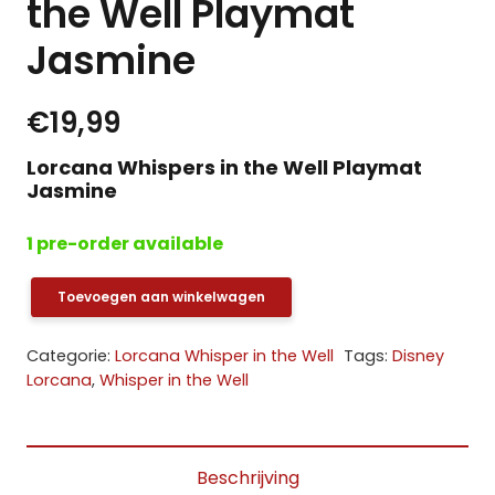
the Well Playmat
Jasmine
€
19,99
Lorcana Whispers in the Well Playmat
Jasmine
1 pre-order available
Toevoegen aan winkelwagen
Lorcana
Whispers
Categorie:
Lorcana Whisper in the Well
Tags:
Disney
in
Lorcana
,
Whisper in the Well
the
Well
Playmat
Beschrijving