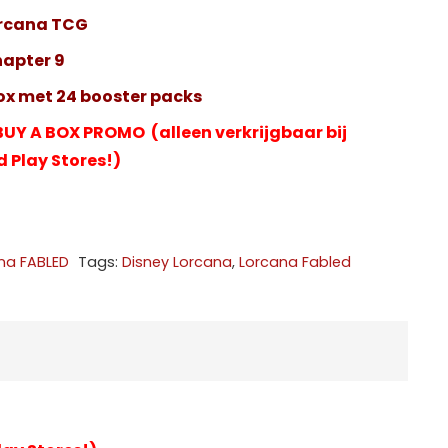
134,95.
€124,99.
orcana TCG
hapter 9
x met 24 booster packs
 BUY A BOX PROMO (alleen verkrijgbaar bij
 Play Stores!)
na FABLED
Tags:
Disney Lorcana
,
Lorcana Fabled