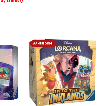
lay Stores!)
AANBIEDING!