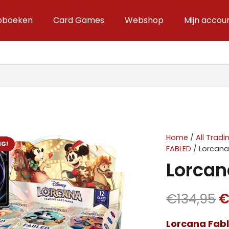
ipboeken
Card Games
Webshop
Mijn accou
Home
/
All Trad
NG!
FABLED
/ Lorcana
Lorcan
O
€
134,95
p
Lorcana Fab
w