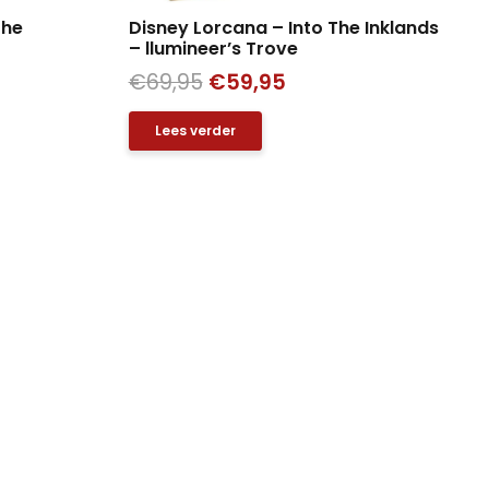
the
Disney Lorcana – Into The Inklands
– llumineer’s Trove
Oorspronkelijke
Huidige
€
69,95
€
59,95
prijs
prijs
Lees verder
was:
is:
€69,95.
€59,95.