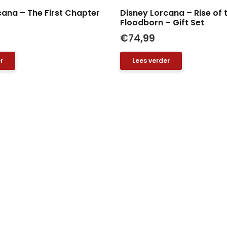
cana – The First Chapter
Disney Lorcana – Rise of 
Floodborn – Gift Set
€
74,99
r
Lees verder