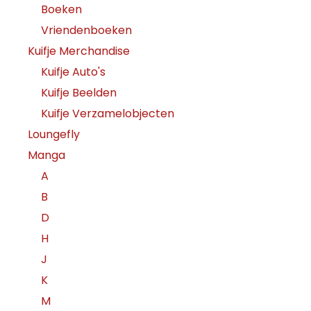
Boeken
Vriendenboeken
Kuifje Merchandise
Kuifje Auto's
Kuifje Beelden
Kuifje Verzamelobjecten
Loungefly
Manga
A
B
D
H
J
K
M