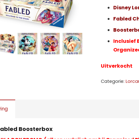
€
Disney L
Fabled C
Boosterbo
Inclusief
Organized
Uitverkocht
Categorie:
Lorca
ving
Fabled Boosterbox