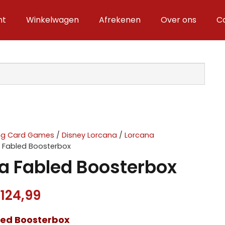
nt
Winkelwagen
Afrekenen
Over ons
C
ing Card Games
/
Disney Lorcana
/
Lorcana
 Fabled Boosterbox
a Fabled Boosterbox
orspronkelijke
Huidige
€
124,99
rijs
prijs
led Boosterbox
as:
is: