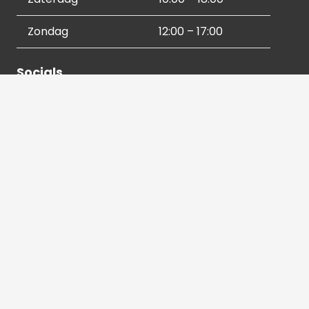
Zondag
12:00 – 17:00
Socials
Contactgegevens
036 540 2672
info@hetbeeldverhaal.nl
Schutterstraat 16,
1315 VJ Almere-Stad