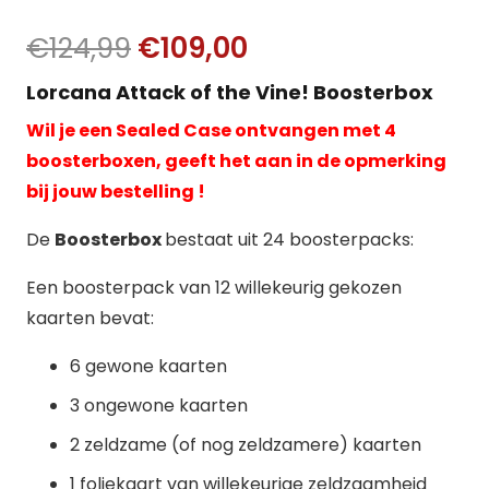
Oorspronkelijke
Huidige
€
124,99
€
109,00
prijs
prijs
Lorcana Attack of the Vine! Boosterbox
was:
is:
Wil je een Sealed Case ontvangen met 4
€124,99.
€109,00.
boosterboxen, geeft het aan in de opmerking
bij jouw bestelling !
De
Boosterbox
bestaat uit 24 boosterpacks:
Een boosterpack van 12 willekeurig gekozen
kaarten bevat:
6 gewone kaarten
3 ongewone kaarten
2 zeldzame (of nog zeldzamere) kaarten
1 foliekaart van willekeurige zeldzaamheid