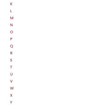
K
L
M
N
O
P
Q
R
S
T
U
V
W
X
Y