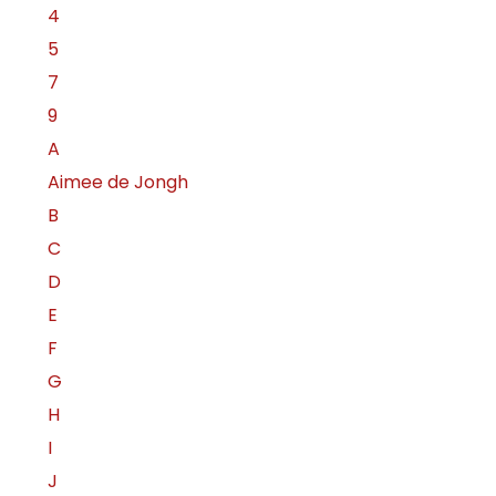
4
5
7
9
A
Aimee de Jongh
B
C
D
E
F
G
H
I
J