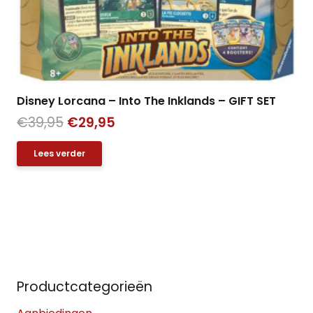
Disney Lorcana – Into The Inklands – GIFT SET
Oorspronkelijke
Huidige
€
39,95
€
29,95
prijs
prijs
Lees verder
was:
is:
€39,95.
€29,95.
Productcategorieën