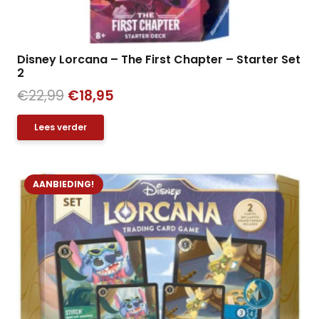
Disney Lorcana – The First Chapter – Starter Set
2
Oorspronkelijke
Huidige
€
22,99
€
18,95
prijs
prijs
Lees verder
was:
is:
€22,99.
€18,95.
AANBIEDING!