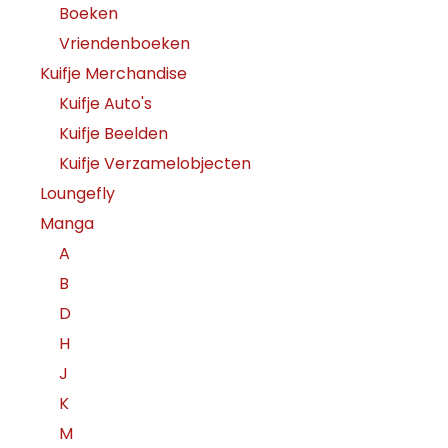
Boeken
Vriendenboeken
Kuifje Merchandise
Kuifje Auto's
Kuifje Beelden
Kuifje Verzamelobjecten
Loungefly
Manga
A
B
D
H
J
K
M