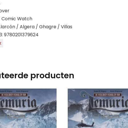
2
over
): Comic Watch
larcón / Algera / Ghagre / Villas
3: 9780201379624
k
ateerde producten