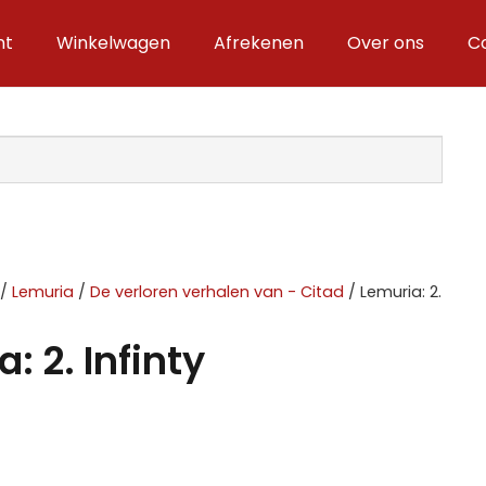
nt
Winkelwagen
Afrekenen
Over ons
C
/
Lemuria
/
De verloren verhalen van - Citad
/ Lemuria: 2.
: 2. Infinty