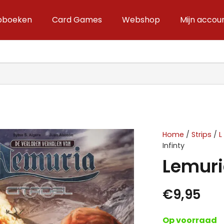
ipboeken
Card Games
Webshop
Mijn accou
Home
/
Strips
/
L
Infinty
Lemuria
€
9,95
Op voorraad