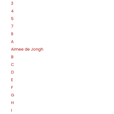
3
4
5
7
9
A
Aimee de Jongh
B
C
D
E
F
G
H
I