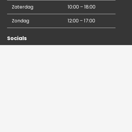
Zaterdag
10:00 – 18:00
Zondag
12:00 – 17:00
Socials
Contactgegevens
036 540 2672
info@hetbeeldverhaal.nl
Schutterstraat 16,
1315 VJ Almere-Stad