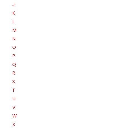
J
K
L
M
N
O
P
Q
R
S
T
U
V
W
X