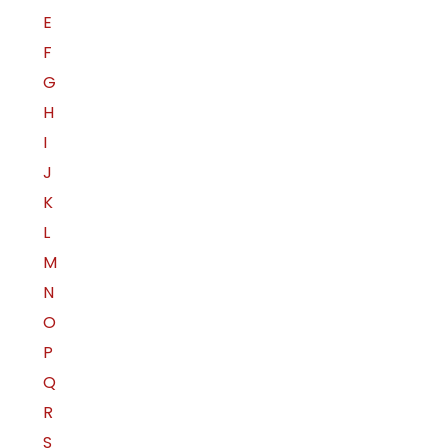
E
F
G
H
I
J
K
L
M
N
O
P
Q
R
S