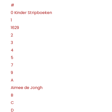
#
0 Kinder Stripboeken
1
1629
2
3
4
5
7
9
A
Aimee de Jongh
B
C
D