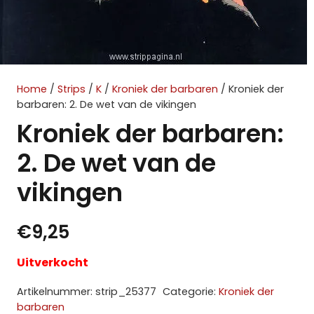
Home
/
Strips
/
K
/
Kroniek der barbaren
/ Kroniek der
barbaren: 2. De wet van de vikingen
Kroniek der barbaren:
2. De wet van de
vikingen
€
9,25
Uitverkocht
Artikelnummer:
strip_25377
Categorie:
Kroniek der
barbaren