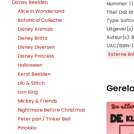
Disney Beelden
Nummer: 1.1
Alice in Wonderland
Titel: Dat d
Botanical Collectie
Type: Softc
Uitgever(s)
Disney Animals
Auteur(s): 
Disney Britto
UAC/ISBN-1
Disney Diversen
Externe lin
Disney Princess
Halloween
Kerst Beelden
Lilo & Stitch
Gerel
Lion King
Mickey & Friends
Nightmare Before Christmas
Peter pan / Tinker Bell
Pinokkio