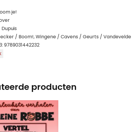
room je!
over
: Dupuis
Becker / Boom!, Wingene / Cavens / Geurts / Vandevelde
3: 9789031442232
k
ateerde producten