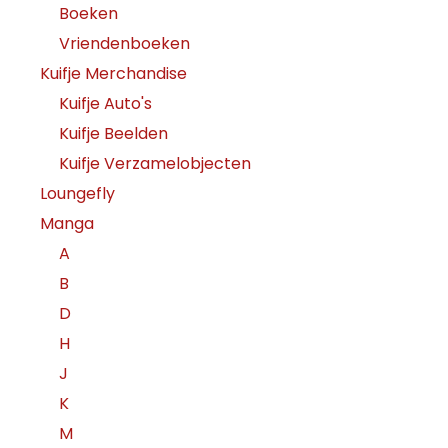
Boeken
Vriendenboeken
Kuifje Merchandise
Kuifje Auto's
Kuifje Beelden
Kuifje Verzamelobjecten
Loungefly
Manga
A
B
D
H
J
K
M