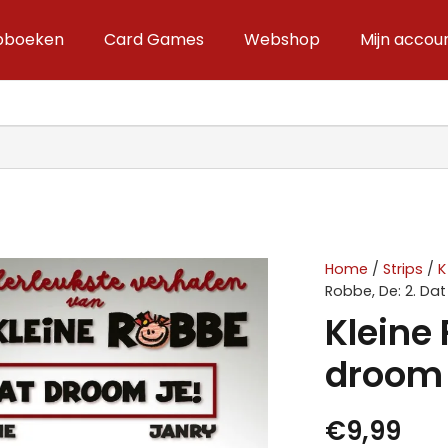
ipboeken
Card Games
Webshop
Mijn accou
Home
/
Strips
/
K
Robbe, De: 2. Dat
Kleine 
droom 
€
9,99