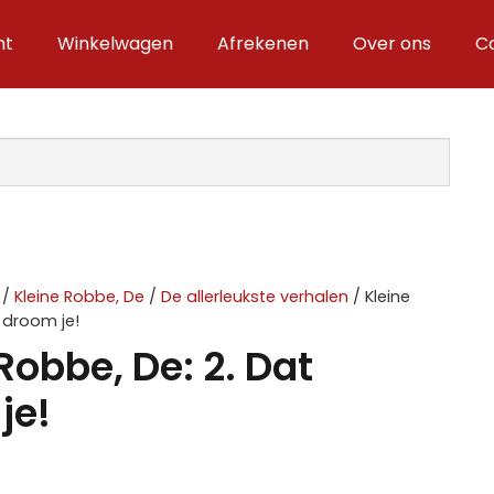
nt
Winkelwagen
Afrekenen
Over ons
C
/
Kleine Robbe, De
/
De allerleukste verhalen
/ Kleine
 droom je!
Robbe, De: 2. Dat
je!