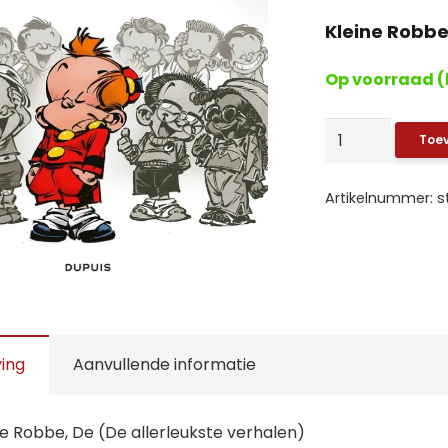
Kleine Robbe,
Op voorraad (
Kleine
Toe
Robbe,
De:
Artikelnummer:
s
2.
Dat
droom
je!
aantal
ving
Aanvullende informatie
ne Robbe, De (De allerleukste verhalen)