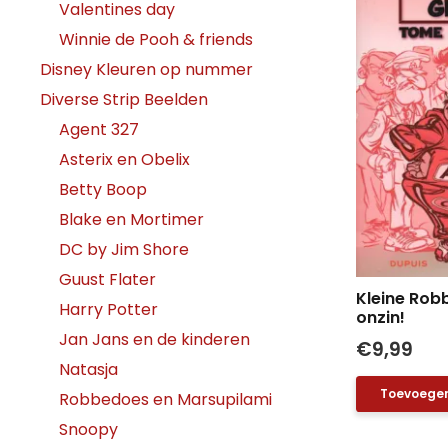
Valentines day
Winnie de Pooh & friends
Disney Kleuren op nummer
Diverse Strip Beelden
Agent 327
Asterix en Obelix
Betty Boop
Blake en Mortimer
DC by Jim Shore
Guust Flater
Kleine Robb
Harry Potter
onzin!
Jan Jans en de kinderen
€
9,99
Natasja
Toevoegen
Robbedoes en Marsupilami
Snoopy