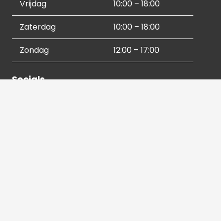
Vrijdag
10:00 – 18:00
Zaterdag
10:00 – 18:00
Zondag
12:00 – 17:00
Socials
Contactgegevens
036 540 2672
info@hetbeeldverhaal.nl
Schutterstraat 16,