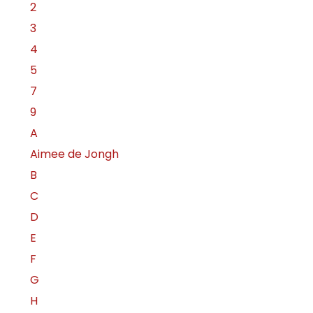
2
3
4
5
7
9
A
Aimee de Jongh
B
C
D
E
F
G
H