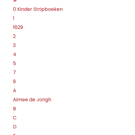
#
0 Kinder Stripboeken
1
1629
2
3
4
5
7
9
A
Aimee de Jongh
B
C
D