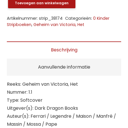
Toevoegen aan winkelwagen
Geheim
van
Artikelnummer:
strip_38174
Categorieën:
0 Kinder
Victoria,
Stripboeken
,
Geheim van Victoria, Het
Het:
1.
Avontuur
Beschrijving
in
Venetië
Aanvullende informatie
aantal
Reeks: Geheim van Victoria, Het
Nummer: 1.1
Type: Softcover
Uitgever(s): Dark Dragon Books
Auteur(s): Ferrari / Legendre / Maison / Manfré /
Massin / Mossa / Pape