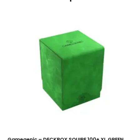
Gamegenic – DECKBOX SQUIRE 100+ XL GREEN