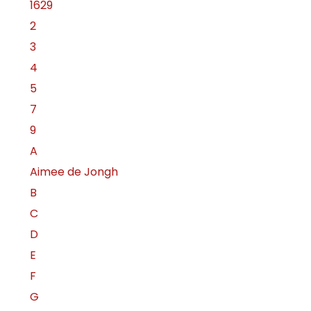
1629
2
3
4
5
7
9
A
Aimee de Jongh
B
C
D
E
F
G