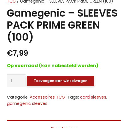
TCG
/ Gamegenic – SLEEVES PACK PRIME GREEN (100)
Gamegenic – SLEEVES
PACK PRIME GREEN
(100)
€
7,99
Op voorraad (kan nabesteld worden)
Gamegenic
Toevoegen aan winkelwagen
-
SLEEVES
Categorie:
Accessoires TCG
Tags:
card sleeves
,
PACK
gamegenic sleeves
PRIME
GREEN
(100)