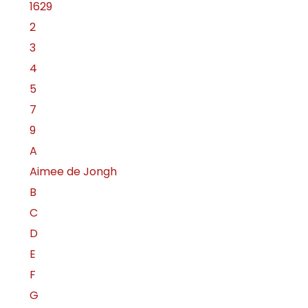
1629
2
3
4
5
7
9
A
Aimee de Jongh
B
C
D
E
F
G