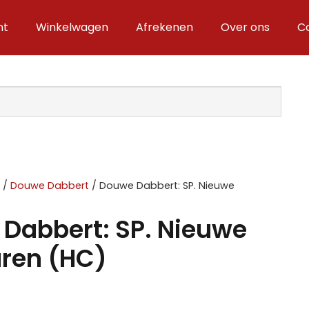
nt
Winkelwagen
Afrekenen
Over ons
C
D
/
Douwe Dabbert
/ Douwe Dabbert: SP. Nieuwe
Dabbert: SP. Nieuwe
ren (HC)