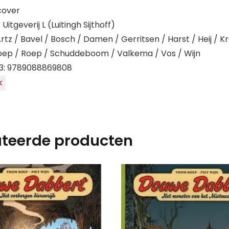
cover
Uitgeverij L (Luitingh Sijthoff)
Artz / Bavel / Bosch / Damen / Gerritsen / Harst / Heij / K
oep / Roep / Schuddeboom / Valkema / Vos / Wijn
3: 9789088869808
k
ateerde producten