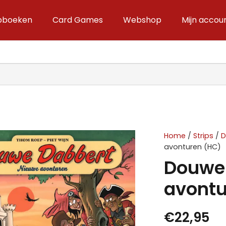
ipboeken
Card Games
Webshop
Mijn accou
Home
/
Strips
/
avonturen (HC)
Douwe 
avontu
€
22,95