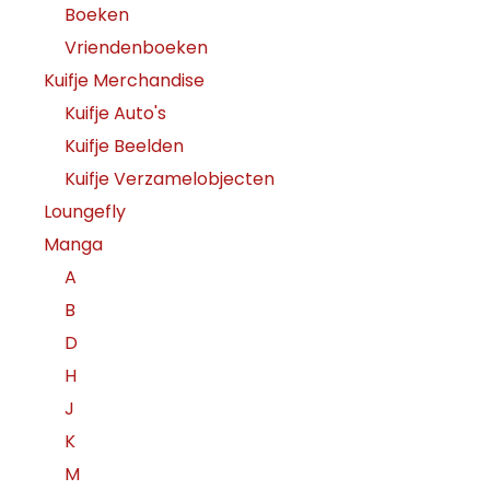
Boeken
Vriendenboeken
Kuifje Merchandise
Kuifje Auto's
Kuifje Beelden
Kuifje Verzamelobjecten
Loungefly
Manga
A
B
D
H
J
K
M