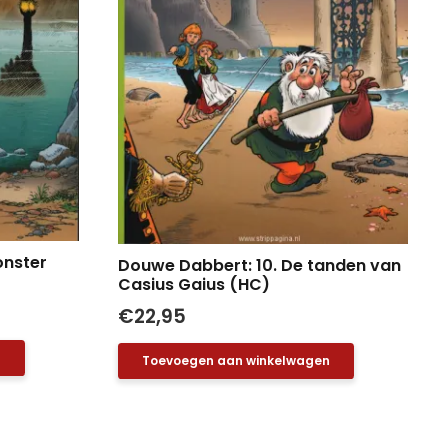
onster
Douwe Dabbert: 10. De tanden van
Casius Gaius (HC)
€
22,95
n
Toevoegen aan winkelwagen