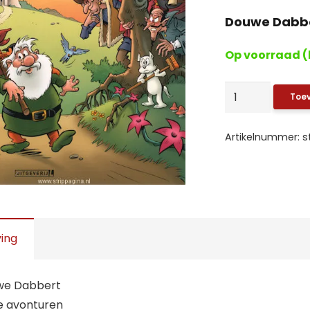
Douwe Dabbe
Op voorraad (
Douwe
Toe
Dabbert:
SP.
Artikelnummer:
s
Nieuwe
avonturen
(HC)
aantal
ving
we Dabbert
we avonturen