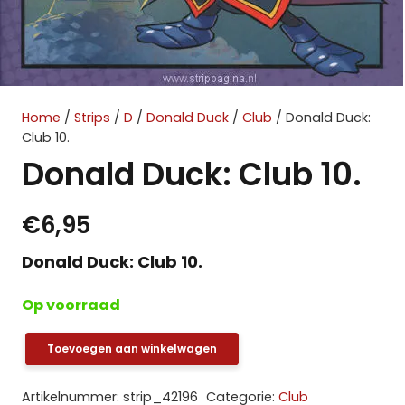
Home
/
Strips
/
D
/
Donald Duck
/
Club
/ Donald Duck:
Club 10.
Donald Duck: Club 10.
€
6,95
Donald Duck: Club 10.
Op voorraad
Toevoegen aan winkelwagen
Donald
Duck:
Artikelnummer:
strip_42196
Categorie:
Club