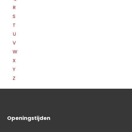
R
S
T
U
V
W
X
Y
Z
Openingstijden