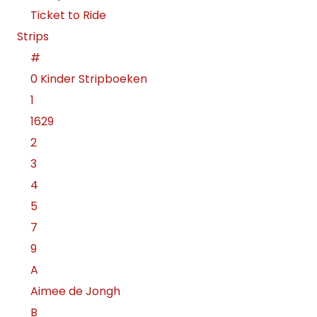
Ticket to Ride
Strips
#
0 Kinder Stripboeken
1
1629
2
3
4
5
7
9
A
Aimee de Jongh
B