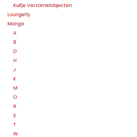
Kuifje Verzamelobjecten
Loungefly
Manga
A
B
D
H
J
K
M
O
R
S
T
W