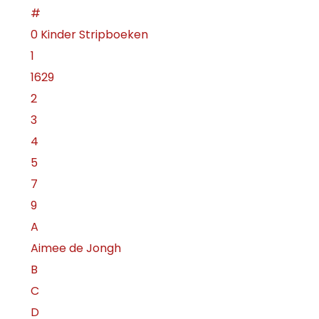
#
0 Kinder Stripboeken
1
1629
2
3
4
5
7
9
A
Aimee de Jongh
B
C
D