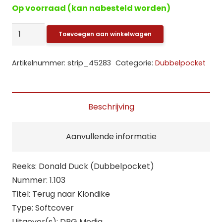
Op voorraad (kan nabesteld worden)
Donald
Toevoegen aan winkelwagen
Duck:
103.
Artikelnummer:
strip_45283
Categorie:
Dubbelpocket
Terug
naar
Klondike
Beschrijving
aantal
Aanvullende informatie
Reeks: Donald Duck (Dubbelpocket)
Nummer: 1.103
Titel: Terug naar Klondike
Type: Softcover
Uitgever(s): DPG Media