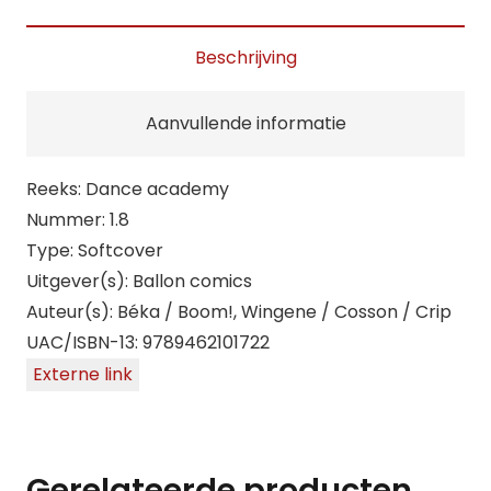
academy
8
Beschrijving
aantal
Aanvullende informatie
Reeks: Dance academy
Nummer: 1.8
Type: Softcover
Uitgever(s): Ballon comics
Auteur(s): Béka / Boom!, Wingene / Cosson / Crip
UAC/ISBN-13: 9789462101722
Externe link
Gerelateerde producten