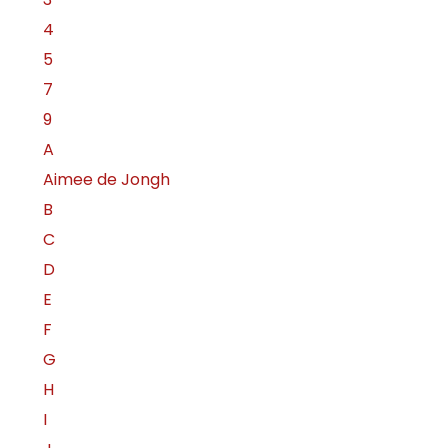
4
5
7
9
A
Aimee de Jongh
B
C
D
E
F
G
H
I