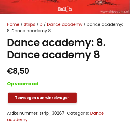
Home
/
Strips
/
D
/
Dance academy
/ Dance academy:
8. Dance academy 8
Dance academy: 8.
Dance academy 8
€
8,50
Op voorraad
Toevoegen aan winkelwagen
Dance
academy:
Artikelnummer:
strip_30267
Categorie:
Dance
8.
academy
Dance