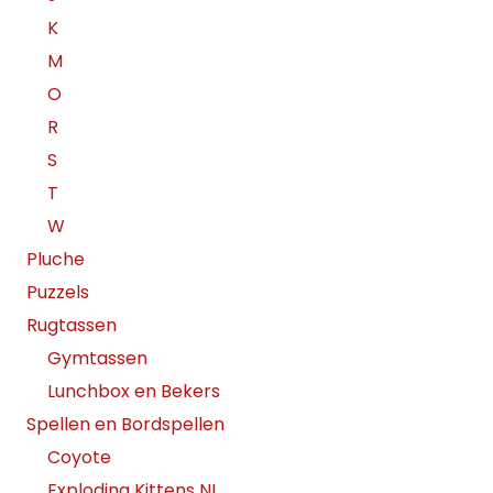
K
M
O
R
S
T
W
Pluche
Puzzels
Rugtassen
Gymtassen
Lunchbox en Bekers
Spellen en Bordspellen
Coyote
Exploding Kittens NL