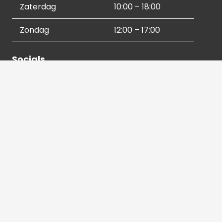
Zaterdag
10:00 – 18:00
Zondag
12:00 – 17:00
Socials
Contactgegevens
036 540 2672
info@hetbeeldverhaal.nl
Schutterstraat 16,
1315 VJ Almere-Stad