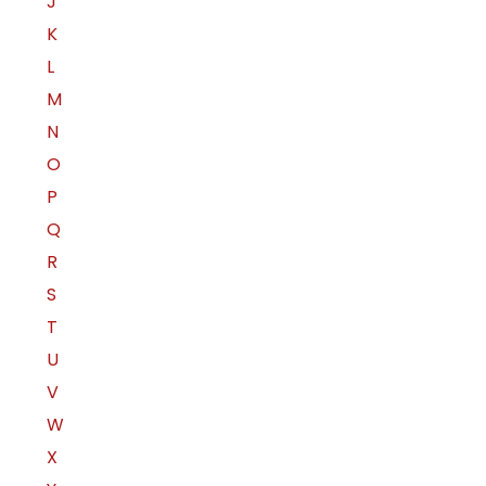
J
K
L
M
N
O
P
Q
R
S
T
U
V
W
X