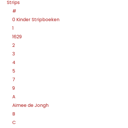
Strips
#
0 Kinder Stripboeken
1
1629
2
3
4
5
7
9
A
Aimee de Jongh
B
C