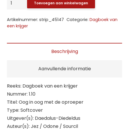
Dagboek
Toevoegen aan winkelwagen
van
een
Artikelnummer:
strip_45147
Categorie:
Dagboek van
krijger:
een krijger
10.
Oog
in
Beschrijving
oog
met
Aanvullende informatie
de
oproeper
Reeks: Dagboek van een krijger
aantal
Nummer: 1.10
Titel: Oog in oog met de oproeper
Type: Softcover
Uitgever(s): Daedalus-Diedeldus
Auteur(s): Jez / Odone / Sourcil