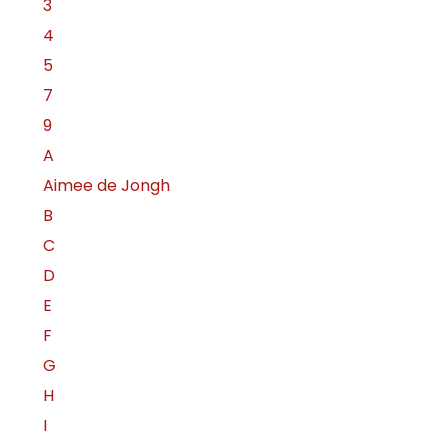
3
4
5
7
9
A
Aimee de Jongh
B
C
D
E
F
G
H
I