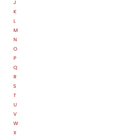
J
K
L
M
N
O
P
Q
R
S
T
U
V
W
X