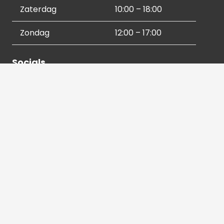
Zaterdag
10:00 – 18:00
Zondag
12:00 – 17:00
Socials
Contactgegevens
036 540 2672
info@hetbeeldverhaal.nl
Schutterstraat 16,
1315 VJ Almere-Stad