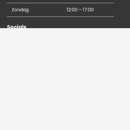
Zondag
12:00 – 17:00
Socials
Contactgegevens
036 540 2672
info@hetbeeldverhaal.nl
Schutterstraat 16,
1315 VJ Almere-Stad