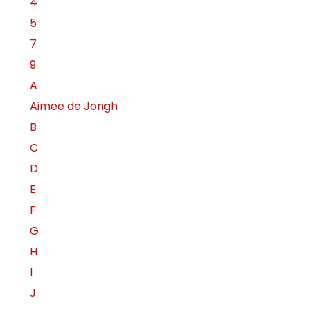
4
5
7
9
A
Aimee de Jongh
B
C
D
E
F
G
H
I
J