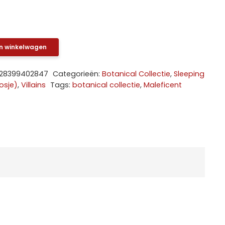
106,95.
€89,99.
n winkelwagen
28399402847
Categorieën:
Botanical Collectie
,
Sleeping
osje)
,
Villains
Tags:
botanical collectie
,
Maleficent