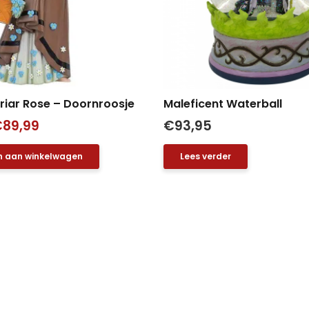
Briar Rose – Doornroosje
Maleficent Waterball
orspronkelijke
Huidige
€
89,99
€
93,95
rijs
prijs
 aan winkelwagen
Lees verder
as:
is:
106,95.
€89,99.