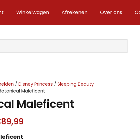
nt
Winkelwagen
Afrekenen
Over ons
C
eelden
/
Disney Princess
/
Sleeping Beauty
Botanical Maleficent
cal Maleficent
orspronkelijke
Huidige
€
89,99
rijs
prijs
leficent
as:
is: