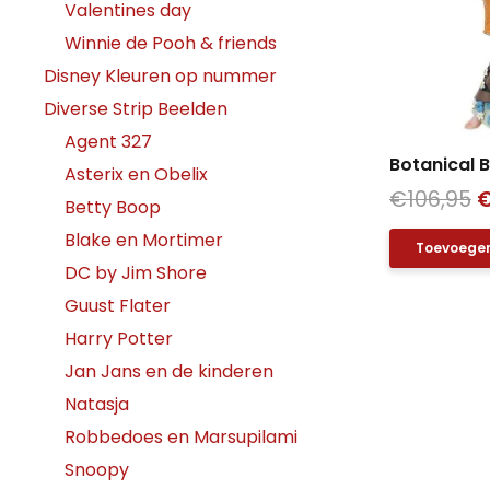
Valentines day
Winnie de Pooh & friends
Disney Kleuren op nummer
Diverse Strip Beelden
Agent 327
Botanical 
Asterix en Obelix
O
€
106,95
Betty Boop
p
Blake en Mortimer
Toevoegen
w
DC by Jim Shore
€
Guust Flater
Harry Potter
Jan Jans en de kinderen
Natasja
Robbedoes en Marsupilami
Snoopy