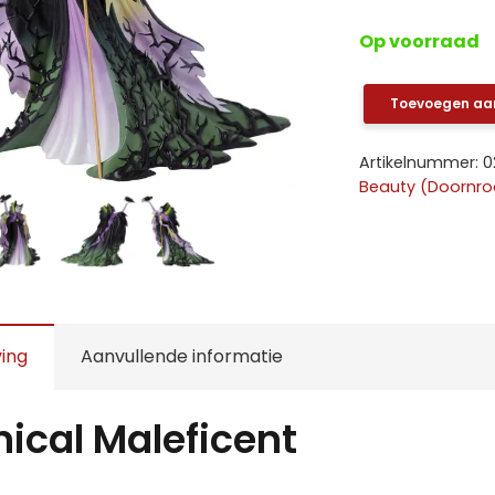
€
Op voorraad
Toevoegen aa
Botanical
Maleficent
Artikelnummer:
0
aantal
Beauty (Doornro
ving
Aanvullende informatie
ical Maleficent