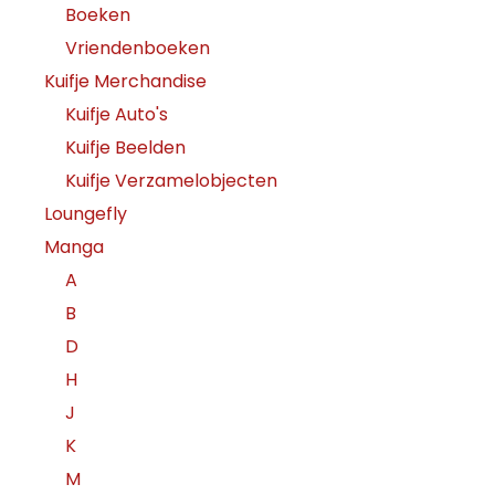
Boeken
Vriendenboeken
Kuifje Merchandise
Kuifje Auto's
Kuifje Beelden
Kuifje Verzamelobjecten
Loungefly
Manga
A
B
D
H
J
K
M