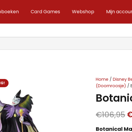
ipboeken
Card Games
Webshop
Mijn accou
Home
/
Disney B
NG!
(Doornroosje)
/ 
Botani
O
€
106,95
p
Botanical Ma
w