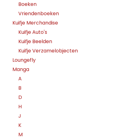
Boeken
Vriendenboeken
Kuifje Merchandise
Kuifje Auto's
Kuifje Beelden
Kuifje Verzamelobjecten
Loungefly
Manga
A
B
D
H
J
K
M