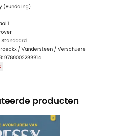
y (Bundeling)
aal 1
cover
: Standaard
Broeckx / Vandersteen / Verschuere
3: 9789002288814
k
ateerde producten