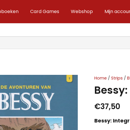
ipboeken
Card Games
Webshop
Mijn accou
Home
/
Strips
/
B
Bessy: 
€
37,50
Bessy: Integr