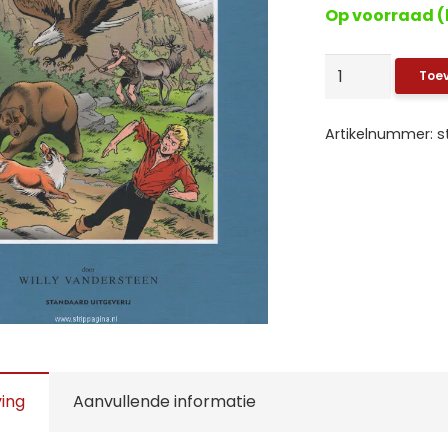
Op voorraad (
Bessy:
Toe
Integraal
1
Artikelnummer:
s
(HC)
aantal
ving
Aanvullende informatie