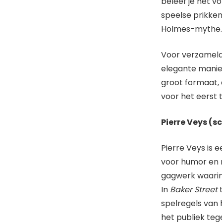
beleef je het v
speelse prikken
Holmes-mythe
Voor verzamelaa
elegante mani
groot formaat,
voor het eerst t
Pierre Veys (s
Pierre Veys is 
voor humor en r
gagwerk waarin
In
Baker Street
t
spelregels van
het publiek tege