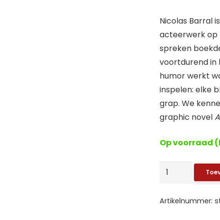
Nicolas Barral i
acteerwerk op pa
spreken boekde
voortdurend in
humor werkt wan
inspelen: elke b
grap. We kenne
graphic novel
A
Op voorraad (
Baker
Toe
Street:
Integraal
Artikelnummer:
s
1