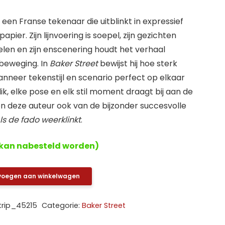
s een Franse tekenaar die uitblinkt in expressief
pier. Zijn lijnvoering is soepel, zijn gezichten
len en zijn enscenering houdt het verhaal
 beweging. In
Baker Street
bewijst hij hoe sterk
neer tekenstijl en scenario perfect op elkaar
lik, elke pose en elk stil moment draagt bij aan de
n deze auteur ook van de bijzonder succesvolle
ls de fado weerklinkt
.
kan nabesteld worden)
voegen aan winkelwagen
trip_45215
Categorie:
Baker Street