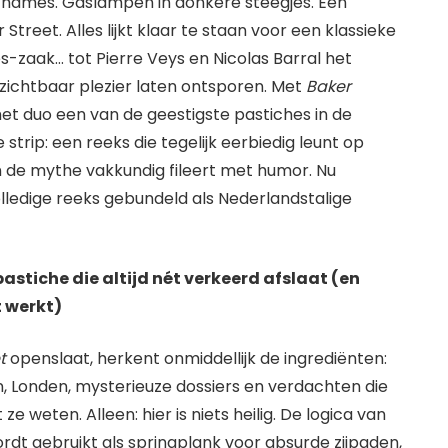
Thames. Gaslampen in donkere steegjes. Een
 Street. Alles lijkt klaar te staan voor een klassieke
-zaak… tot Pierre Veys en Nicolas Barral het
zichtbaar plezier laten ontsporen. Met
Baker
et duo een van de geestigste pastiches in de
strip: een reeks die tegelijk eerbiedig leunt op
 de mythe vakkundig fileert met humor. Nu
olledige reeks gebundeld als Nederlandstalige
astiche die altijd nét verkeerd afslaat (en
t werkt)
t
openslaat, herkent onmiddellijk de ingrediënten:
, Londen, mysterieuze dossiers en verdachten die
ze weten. Alleen: hier is niets heilig. De logica van
rdt gebruikt als springplank voor absurde zijpaden,