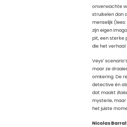
onverwachte wen
struikelen dan a
menselijk (lees
zijn eigen imago
pit, een sterke
die het verhaal 
Veys’ scenario’
maar ze draaien
omkering. De re
detective én al
dat maakt
Bake
mysterie, maar
het juiste mome
Nicolas Barral