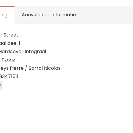
(HC)
aantal
ving
Aanvullende informatie
r Street
aal deel 1
 Hardcover Integraal
: Tzooz
eys Pierre / Barral Nicolas
93471511
k