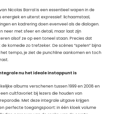
an Nicolas Barral is een essentieel wapen in de
 is energiek en uiterst expressief: lichaamstaal,
ingen en kadrering doen evenveel als de dialogen.
n neer met sfeer en detail, maar laat zijn
ren alsof ze op een toneel staan. Precies dat
de komedie zo trefzeker. De scènes “spelen” bijna
lt het tempo, je ziet de punchline aankomen en toch
rast.
tegrale nu het ideale instappunt is
nkelijke albums verschenen tussen 1999 en 2008 en
 een cultfavoriet bij lezers die houden van
nreparodie. Met deze integrale uitgave krijgen
een perfecte toegangspoort: in één kloek volume