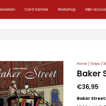
ipboeken
Card Games
Webshop
Mijn accou
Home
/
Strips
/
B
Baker S
€
36,95
Baker Street: