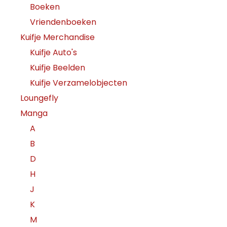
Boeken
Vriendenboeken
Kuifje Merchandise
Kuifje Auto's
Kuifje Beelden
Kuifje Verzamelobjecten
Loungefly
Manga
A
B
D
H
J
K
M