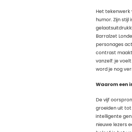
Het tekenwerk v
humor. Zijn stijl
gelaatsuitdrukk
Barralzet Londe
personages acte
contrast maakt 
vanzelf: je voe
word je nog ver
Waarom een in
De vijf oorspro
groeiden uit tot
intelligente ge
nieuwe lezers 