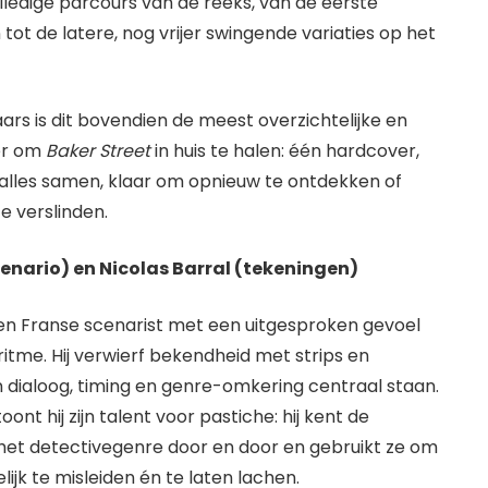
olledige parcours van de reeks, van de eerste
 tot de latere, nog vrijer swingende variaties op het
.
rs is dit bovendien de meest overzichtelijke en
er om
Baker Street
in huis te halen: één hardcover,
 alles samen, klaar om opnieuw te ontdekken of
e verslinden.
cenario) en Nicolas Barral (tekeningen)
een Franse scenarist met een uitgesproken gevoel
itme. Hij verwierf bekendheid met strips en
 dialoog, timing en genre-omkering centraal staan.
oont hij zijn talent voor pastiche: hij kent de
 het detectivegenre door en door en gebruikt ze om
lijk te misleiden én te laten lachen.