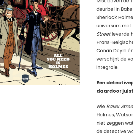
Mist boven de 
deurbel in Baker
Sherlock Holmes
universum met 
Street
leverde h
Frans-Belgische 
Conan Doyle én
verschijnt de v
integrale.
Een detectivep
daardoor juis
Wie
Baker Stree
Holmes, Watson
niet zeggen wat 
de detective wo