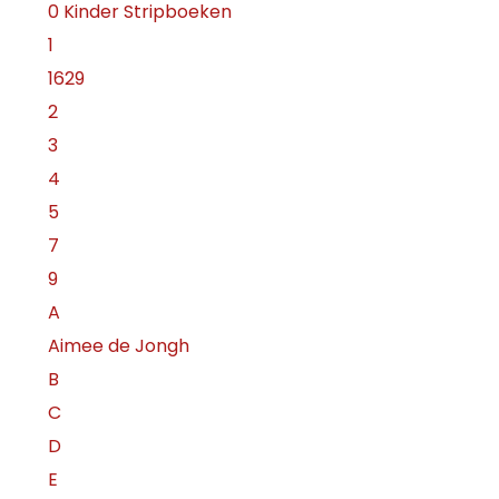
0 Kinder Stripboeken
1
1629
2
3
4
5
7
9
A
Aimee de Jongh
B
C
D
E