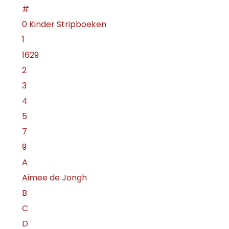
#
0 Kinder Stripboeken
1
1629
2
3
4
5
7
9
A
Aimee de Jongh
B
C
D