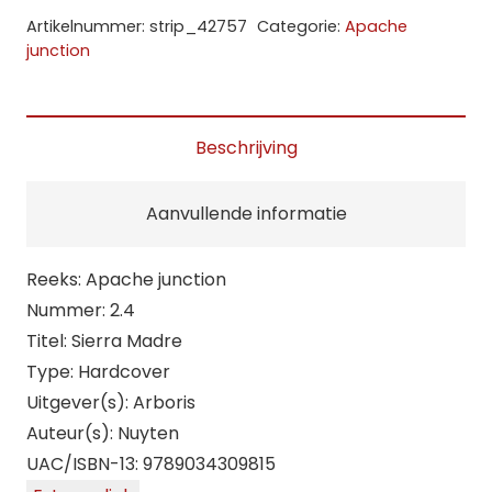
4.
Artikelnummer:
strip_42757
Categorie:
Apache
Sierra
junction
Madre
(HC)
aantal
Beschrijving
Aanvullende informatie
Reeks: Apache junction
Nummer: 2.4
Titel: Sierra Madre
Type: Hardcover
Uitgever(s): Arboris
Auteur(s): Nuyten
UAC/ISBN-13: 9789034309815