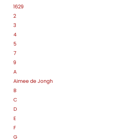
1629
2
3
4
5
7
9
A
Aimee de Jongh
B
C
D
E
F
G