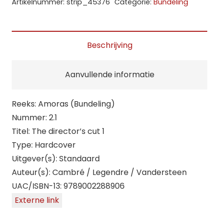
Artikelnummer:
strip_45376
Categorie:
Bundeling
director's
cut
1
Beschrijving
(HC)
aantal
Aanvullende informatie
Reeks: Amoras (Bundeling)
Nummer: 2.1
Titel: The director’s cut 1
Type: Hardcover
Uitgever(s): Standaard
Auteur(s): Cambré / Legendre / Vandersteen
UAC/ISBN-13: 9789002288906
Externe link