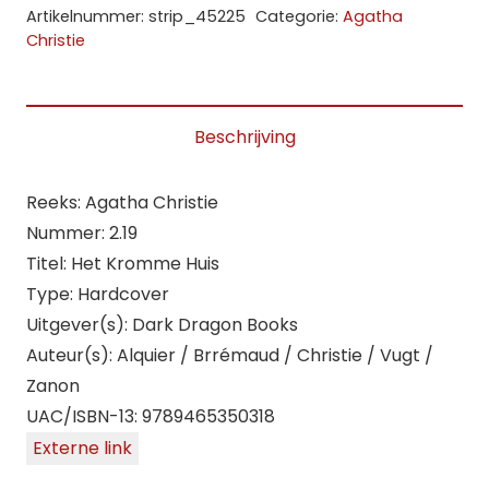
19.
Artikelnummer:
strip_45225
Categorie:
Agatha
Het
Christie
Kromme
Huis
(HC)
Beschrijving
aantal
Reeks: Agatha Christie
Nummer: 2.19
Titel: Het Kromme Huis
Type: Hardcover
Uitgever(s): Dark Dragon Books
Auteur(s): Alquier / Brrémaud / Christie / Vugt /
Zanon
UAC/ISBN-13: 9789465350318
Externe link