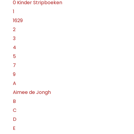
0 Kinder Stripboeken
1
1629
2
3
4
5
7
9
A
Aimee de Jongh
B
C
D
E