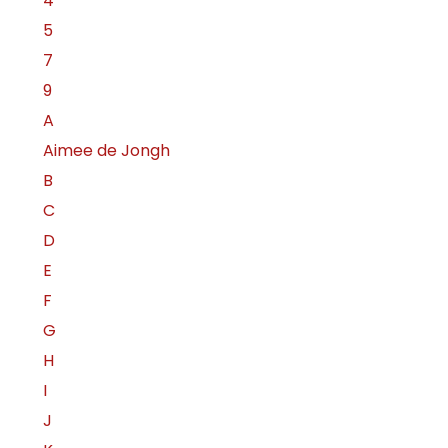
4
5
7
9
A
Aimee de Jongh
B
C
D
E
F
G
H
I
J