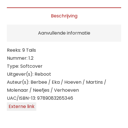
De
opstanding
Beschrijving
van
het
Aanvullende informatie
kwaad!
aantal
Reeks: 9 Tails
Nummer: 1.2
Type: Softcover
Uitgever(s): Reboot
Auteur(s): Berbee / Eka / Hoeven / Martins /
Molenaar / Neefjes / Verhoeven
UAC/ISBN-13: 9789083265346
Externe link