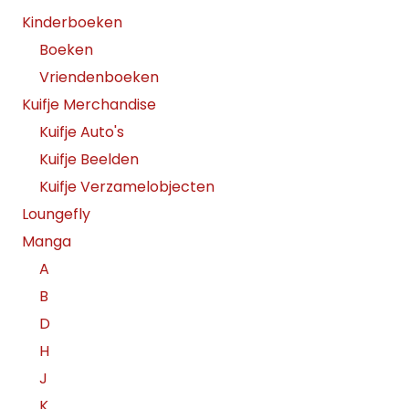
Kinderboeken
Boeken
Vriendenboeken
Kuifje Merchandise
Kuifje Auto's
Kuifje Beelden
Kuifje Verzamelobjecten
Loungefly
Manga
A
B
D
H
J
K