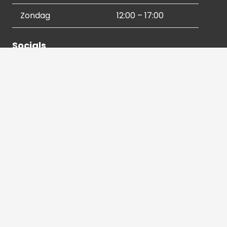
Zondag
12:00 – 17:00
Socials
Contactgegevens
036 540 2672
info@hetbeeldverhaal.nl
Schutterstraat 16,
1315 VJ Almere-Stad