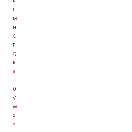
K
L
M
N
O
P
Q
R
S
T
U
V
W
X
Y