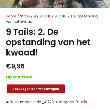
Home
/
Strips
/
9
/
9 Tails
/ 9 Tails: 2. De opstanding
van het kwaad!
9 Tails: 2. De
opstanding van het
kwaad!
€
9,95
Op voorraad
Toevoegen aan winkelwagen
9
Tails:
Artikelnummer:
strip_41720
Categorie:
9 Tails
2.