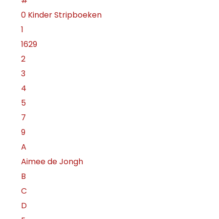
#
0 Kinder Stripboeken
1
1629
2
3
4
5
7
9
A
Aimee de Jongh
B
C
D