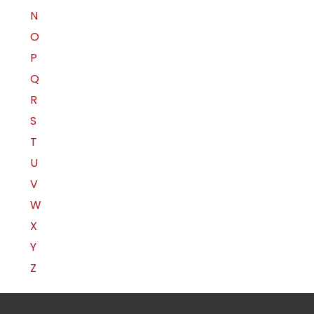
N
O
P
Q
R
S
T
U
V
W
X
Y
Z