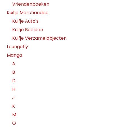
Vriendenboeken
Kuifje Merchandise
Kuifje Auto's
Kuifje Beelden
Kuifje Verzamelobjecten
Loungefly
Manga
A
B
D
H
J
K
M
O