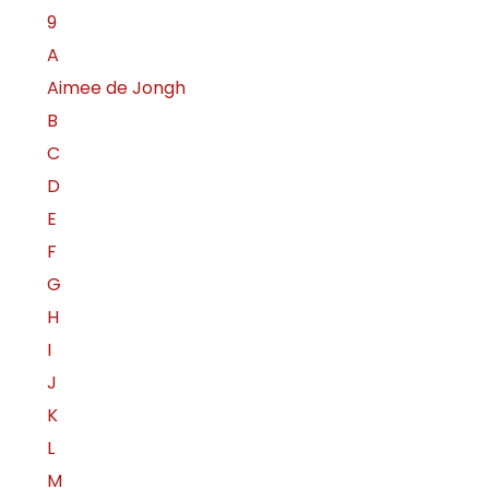
9
A
Aimee de Jongh
B
C
D
E
F
G
H
I
J
K
L
M