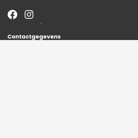
Contactgegevens
036 540 2672
info@hetbeeldverhaal.nl
Schutterstraat 16,
1315 VJ Almere-Stad
2026 © Het beeldverhaal Almere | Alle rechten