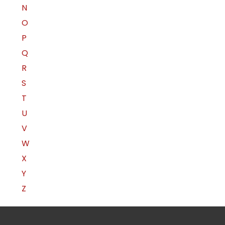
N
O
P
Q
R
S
T
U
V
W
X
Y
Z