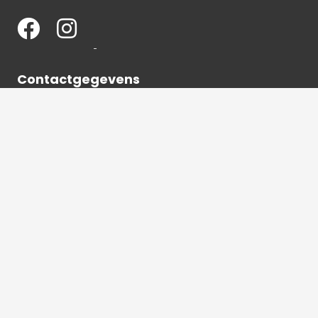
Contactgegevens
036 540 2672
info@hetbeeldverhaal.nl
Schutterstraat 16,
1315 VJ Almere-Stad
2026 © Het beeldverhaal Almere | Alle rechten