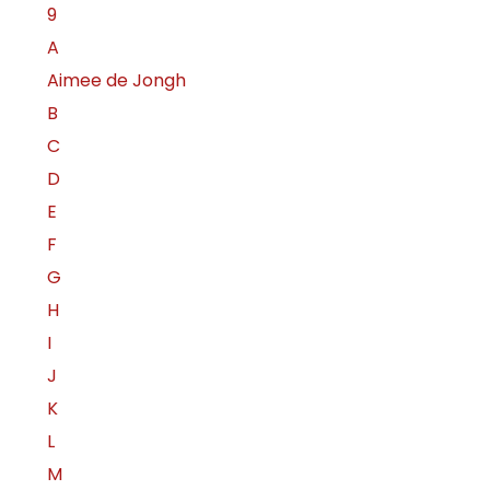
9
A
Aimee de Jongh
B
C
D
E
F
G
H
I
J
K
L
M