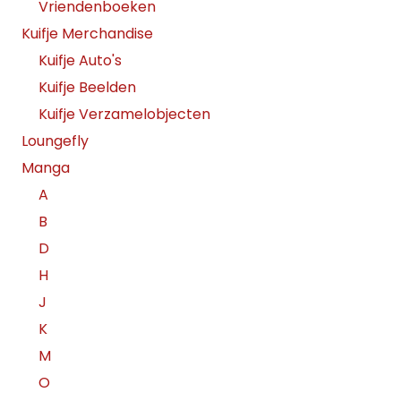
Vriendenboeken
Kuifje Merchandise
Kuifje Auto's
Kuifje Beelden
Kuifje Verzamelobjecten
Loungefly
Manga
A
B
D
H
J
K
M
O