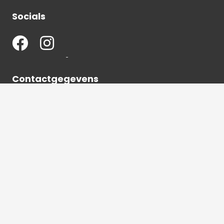
Socials
Contactgegevens
036 540 2672
info@hetbeeldverhaal.nl
Schutterstraat 16,
1315 VJ Almere-Stad