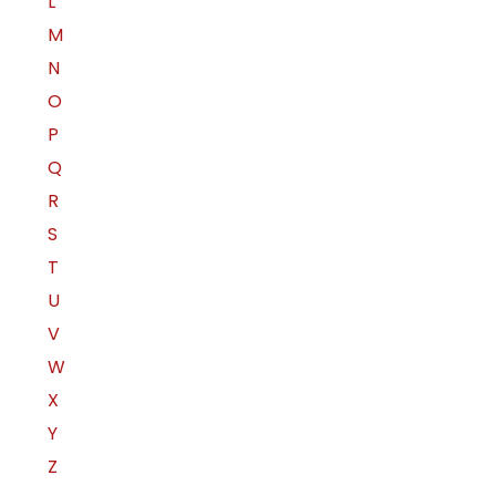
L
M
N
O
P
Q
R
S
T
U
V
W
X
Y
Z