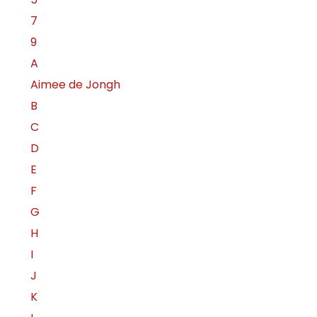
7
9
A
Aimee de Jongh
B
C
D
E
F
G
H
I
J
K