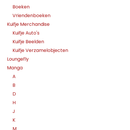
Boeken
Vriendenboeken
Kuifje Merchandise
Kuifje Auto's
Kuifje Beelden
Kuifje Verzamelobjecten
Loungefly
Manga
A
B
D
H
J
K
M