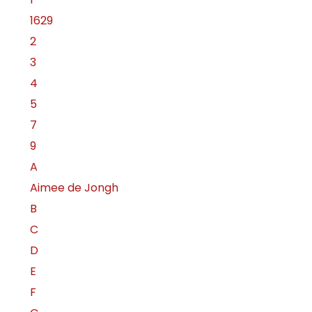
1629
2
3
4
5
7
9
A
Aimee de Jongh
B
C
D
E
F