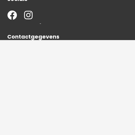
Contactgegevens
036 540 2672
info@hetbeeldverhaal.nl
Schutterstraat 16,
1315 VJ Almere-Stad
2026 © Het beeldverhaal Almere | Alle rechten