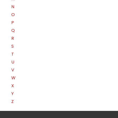
N
O
P
Q
R
S
T
U
V
W
X
Y
Z