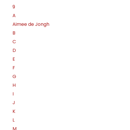
9
A
Aimee de Jongh
B
C
D
E
F
G
H
I
J
K
L
M