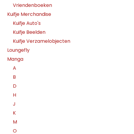
Vriendenboeken
Kuifje Merchandise
Kuifje Auto's
Kuifje Beelden
Kuifje Verzamelobjecten
Loungefly
Manga
A
B
D
H
J
K
M
O