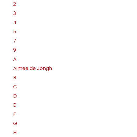
2
3
4
5
7
9
A
Aimee de Jongh
B
C
D
E
F
G
H