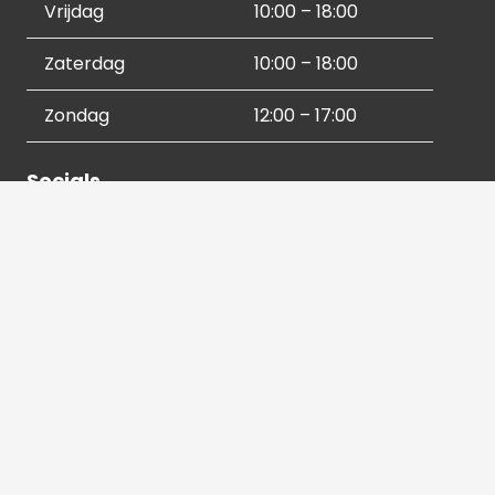
Vrijdag
10:00 – 18:00
Zaterdag
10:00 – 18:00
Zondag
12:00 – 17:00
Socials
Contactgegevens
036 540 2672
info@hetbeeldverhaal.nl
Schutterstraat 16,