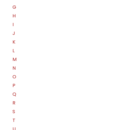
G
H
I
J
K
L
M
N
O
P
Q
R
S
T
U