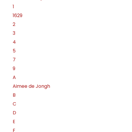
1
1629
2
3
4
5
7
9
A
Aimee de Jongh
B
C
D
E
F