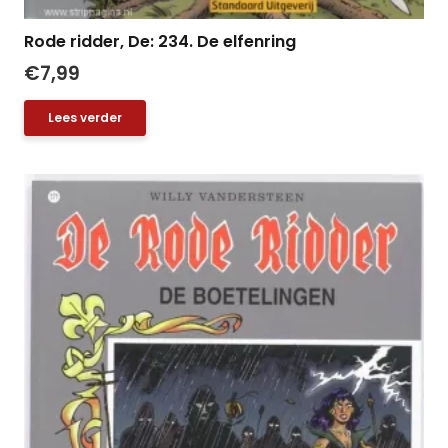
Rode ridder, De: 234. De elfenring
€
7,99
Lees verder