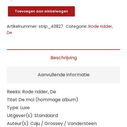
Toevoegen aan winkelwagen
De
Rode
Artikelnummer:
strip_43827
Categorie:
Rode ridder,
ridder:
De
SP.
De
mol
Beschrijving
(hommage
album)
Aanvullende informatie
(LX)
aantal
Reeks: Rode ridder, De
Titel: De mol (hommage album)
Type: Luxe
Uitgever(s): Standaard
Auteur(s): Caju / Grossey / Vandersteen